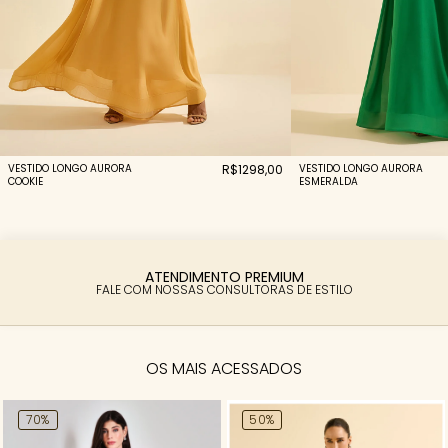
VESTIDO LONGO AURORA
R$1298,00
VESTIDO LONGO AURORA
COOKIE
ESMERALDA
PARCELAMENTO FACILITADO
ATENDIMENTO PREMIUM
FALE COM NOSSAS CONSULTORAS DE ESTILO
6X SEM JUROS
OS MAIS ACESSADOS
70%
50%