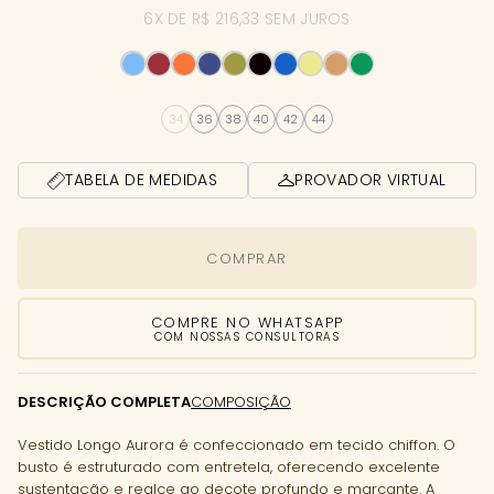
6X DE R$ 216,33 SEM JUROS
34
36
38
40
42
44
TABELA DE MEDIDAS
PROVADOR VIRTUAL
COMPRAR
COMPRE NO WHATSAPP
COM NOSSAS CONSULTORAS
DESCRIÇÃO COMPLETA
COMPOSIÇÃO
Vestido Longo Aurora é confeccionado em tecido chiffon. O
busto é estruturado com entretela, oferecendo excelente
sustentação e realce ao decote profundo e marcante. A