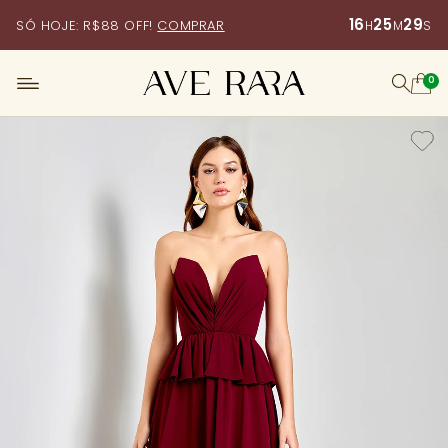
16
25
27
SÓ HOJE: R$88 OFF!
COMPRAR
H
M
S
0