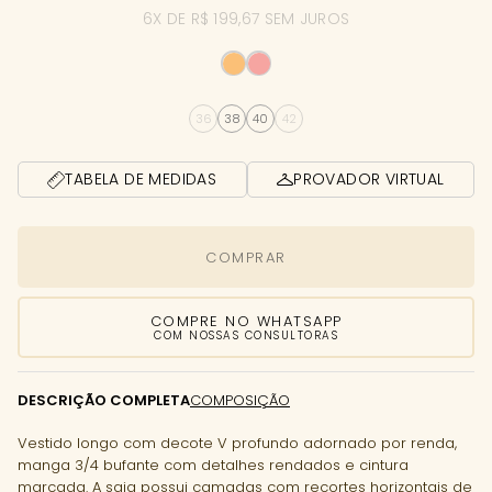
6X DE R$ 199,67 SEM JUROS
36
38
40
42
TABELA DE MEDIDAS
PROVADOR VIRTUAL
COMPRAR
COMPRE NO WHATSAPP
COM NOSSAS CONSULTORAS
DESCRIÇÃO COMPLETA
COMPOSIÇÃO
Vestido longo com decote V profundo adornado por renda,
manga 3/4 bufante com detalhes rendados e cintura
marcada. A saia possui camadas com recortes horizontais de