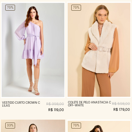
70%
70%
COLETE DE PELO ANASTACIA C
VESTIDO CURTO CROWN C
R$ 598,00
R$ 398,00
OFF-WHITE
LILAS
R$ 179,00
R$ 119,00
33%
70%