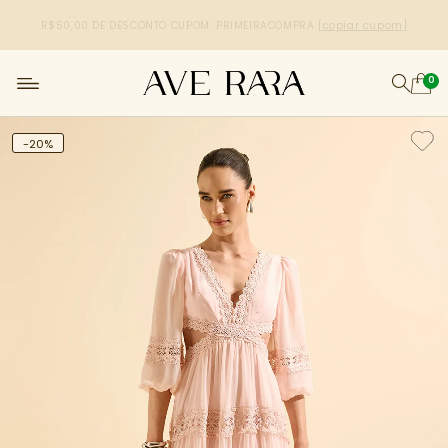
R$50,00 DE DESCONTO
CUPOM: PRIMEIRACOMPRA
[copiar cupom]
0
-20%