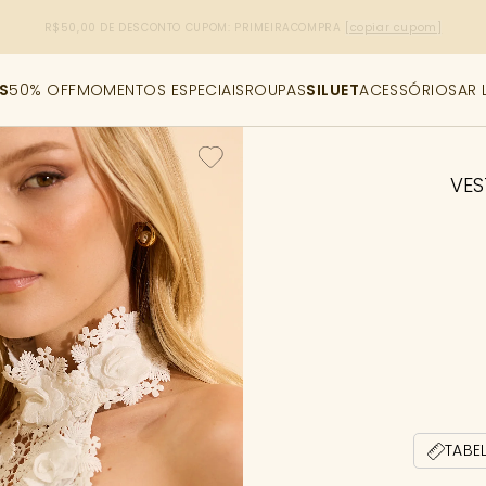
R$50,00 DE DESCONTO
CUPOM: PRIMEIRACOMPRA
[copiar cupom]
S
50% OFF
MOMENTOS ESPECIAIS
ROUPAS
SILUET
ACESSÓRIOS
AR 
VES
TABE