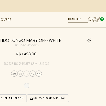
LOVERS
0
TIDO LONGO MARY OFF-WHITE
SKU: OPVL142100142
R$ 1.498,00
6X DE R$ 249,67 SEM JUROS
36
38
40
42
44
LA DE MEDIDAS
PROVADOR VIRTUAL