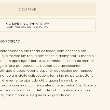
COMPRAR
COMPRE NO WHATSAPP
COM NOSSAS CONSULTORAS
COMPOSIÇÃO
 confeccionado em renda delicada, com desenho em
rais que trazem um toque romântico e atemporal. O modelo
a com aplicações florais, valorizando o colo e os ombros.
o é feito por pequenos botões, que acrescentam
finado à peça. A parte superior das costas permanece
riando um efeito sofisticado e feminino na parte posterior
 é levemente ajustada até o quadril e se abre
 proporcionando caimento elegante e confortável. A barra
menta o visual com delicadeza. Um vestido ideal para
za, romantismo e elegância no grande dia.